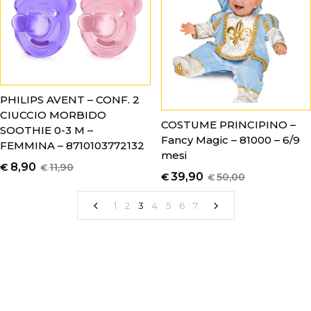
PHILIPS AVENT – CONF. 2
CIUCCIO MORBIDO
COSTUME PRINCIPINO –
SOOTHIE 0-3 M –
Fancy Magic – 81000 – 6/9
FEMMINA – 8710103772132
mesi
8,90
€
11,90
€
39,90
€
50,00
€
1
2
3
4
5
6
7