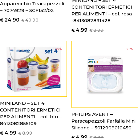
MINILAND – SET 4
Apparecchio Tiracapezzoli
CONTENITORI ERMETICI
– 7074929 – SCF152/02
PER ALIMENTI – col. rosa
24,90
€
40,90
€
-8413082891428
4,99
€
8,99
€
-44%
-44%
MINILAND – SET 4
CONTENITORI ERMETICI
PHILIPS AVENT –
PER ALIMENTI – col. blu –
Paracapezzoli Farfalla Mini
8413082855109
Silicone – 5012909010450
4,99
€
8,99
€
4,99
€
8,99
€