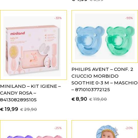
-33%
-93%
PHILIPS AVENT – CONF. 2
CIUCCIO MORBIDO
SOOTHIE 0-3 M – MASCHIO
MINILAND – KIT IGIENE –
– 8710103772125
CANDY ROSA –
8,90
€
119,00
€
8413082895105
19,99
€
29,90
€
-25%
-20%